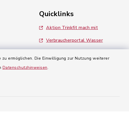
Quicklinks
Aktion Trinkfit mach mit
Verbraucherportal Wasser
Stadt Landau a.d.Isar
 zu ermöglichen. Die Einwilligung zur Nutzung weiterer
en
Datenschutzhinweisen
.
llungen