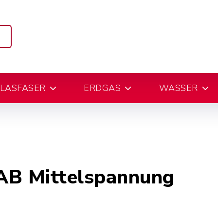
e
LASFASER
ERDGAS
WASSER
AB Mittelspannung