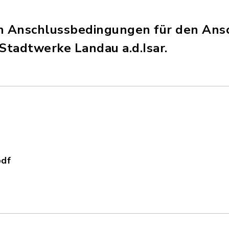
n Anschlussbedingungen für den Ansc
Stadtwerke Landau a.d.Isar.
pdf
_TAB_Mittelspannung.pdf, Dateierweiterung: pdf