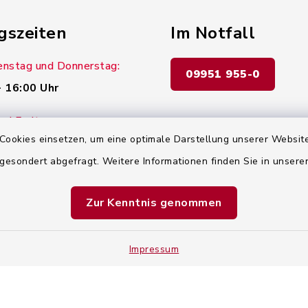
gszeiten
Im Notfall
enstag und Donnerstag:
09951 955-0
- 16:00 Uhr
d Freitag:
Cookies einsetzen, um eine optimale Darstellung unserer Website
- 12:00 Uhr
 gesondert abgefragt. Weitere Informationen finden Sie in unser
Zur Kenntnis genommen
Impressum
hutz
Impressum
Sitemap
Cookie-Einste