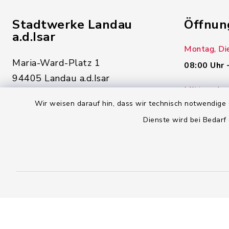
Stadtwerke Landau
Öffnun
a.d.Isar
Montag, Di
Maria-Ward-Platz 1
08:00 Uhr 
94405 Landau a.d.Isar
Mittwoch un
(09951) 955 - 0
Wir weisen darauf hin, dass wir technisch notwendige 
08:00 Uhr 
(09951) 955 - 500
Dienste wird bei Bedarf
info@swlandau.de
Kontaktformular
Barrierefreiheit
Datensc