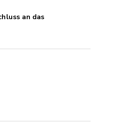
hluss an das
, Dateigröße: 354,39 KB)