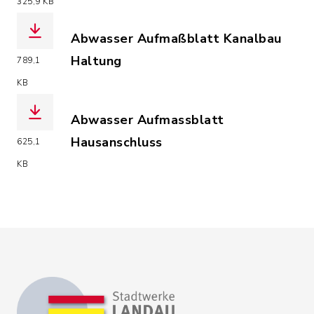
(Dateiname: Abwasser_Merkblatt_Tren
325,9 KB
Abwasser Aufmaßblatt Kanalbau
Haltung
789,1
(Dateiname: Abwasser_Aufmassblatt_K
KB
Abwasser Aufmassblatt
Hausanschluss
625,1
(Dateiname: Abwasser_Aufmassblatt_H
KB