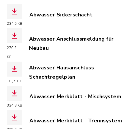
Abwasser Sickerschacht
(Dateiname: Sickerschacht.pdf, Dateie
234,5 KB
Abwasser Anschlussmeldung für
Neubau
270,2
(Dateiname: Sonstiges_-_07.11.2018_
KB
Abwasser Hausanschluss -
Schachtregelplan
31,7 KB
(Dateiname: Abwasser_Hausanschluss-S
Abwasser Merkblatt - Mischsystem
(Dateiname: Abwasser_Merkblatt_Misc
324,8 KB
Abwasser Merkblatt - Trennsystem