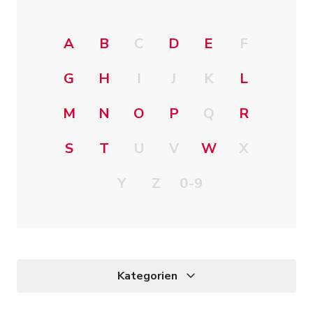
A
B
C
D
E
F
G
H
I
J
K
L
M
N
O
P
Q
R
S
T
U
V
W
X
Y
Z
0-9
Kategorien